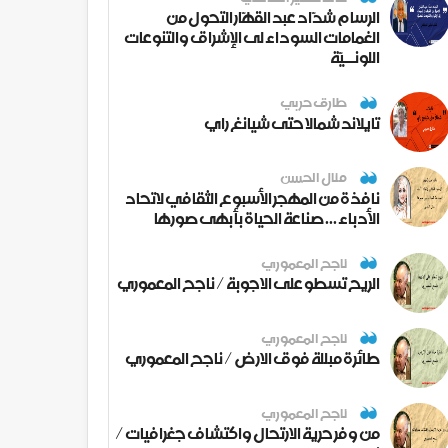
الرسام شدّاد عبد القهّار التحول من
الغمامات السوداء لى الإشراق والتنوعات
اللونــيّة
طارق حربي
تايلاند شمالا حتى شيانغ راي
منال الحسن
نافذة من المهجر الأسبوع الثقافي لاتحاد
الأدباء ... صناعة الحياة بأبهى صورها
ناجح المعموري
الريح تسطو على الاجوبة / ناجح المعموري
ناجح المعموري
طائرة مبللة فوق الارض / ناجح المعموري
ناجح المعموري
من وفر حرية الارتحال واكتشاف جغرافيات /