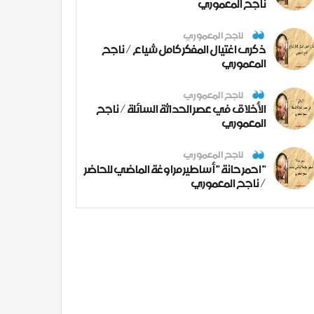
ناجح المعموري
ناجح المعموري
ذكرى اغتيال المفكر كامل شياع / ناجح
المعموري
ناجح المعموري
الأخلاق في عصر الحداثة السائلة / ناجح
المعموري
ناجح المعموري
" احمر حانة " أساطير مراوغة الماضي للحاضر
/ ناجح المعموري