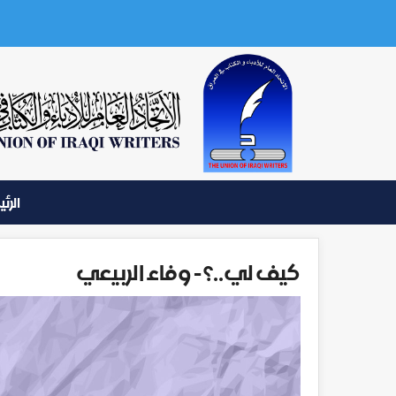
الرئ
كيف لي..؟ - وفاء الربيعي