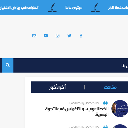
لمُر
سِتُّونَ عامََا
"نظرات في رياض الاختيارات القدي
بنا
مقالات
أخر الأخبار
خالد خضير الصالحي
الخط العربي.. والانغماس في التجربة
البصرية
خالد خضير الصالحي