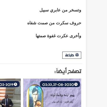
وتسخر من عابري سبيل
حروف سكرت من صمت شفاه
وأخرى عكرت غفوة صمتها
طباعة
تصفح أيضاً :
25-02-2019, 13:59
27-08-2020, 02:33