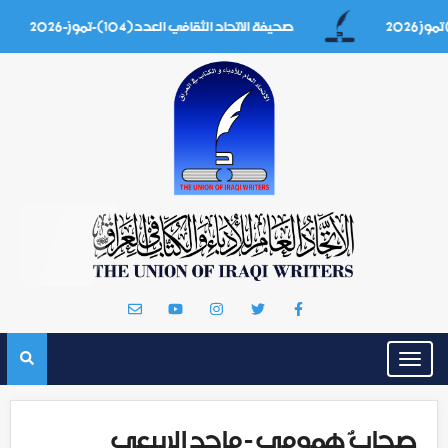
صحيفة الاتحاد الثقافي العدد(104)-تموز-2026
Toggle
navigation
صِحابٌ همومي - ماجد الربيعي