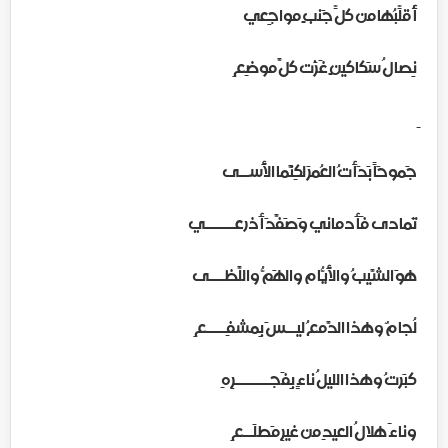
أُقلِّبُها من كلِّ جَنبٍ مواجِعي
نِصالُ سَكاكينٍ غَزَت كلَّ موضِعِ
جَموحَاً بَدَأتُ العُمرَ لكِنَّما الأَســى
تَمادى فَأَدماني وَصَفَّدَ أَذرعــــــي
هوَ الشَّيبُ والأَيّامُ والهَمُّ واللَّظـــى
لُجامٌ وهذا الدَّمعُ ليــسَ بِمشفِــــعِ
كبَرتُ وهذا الليلُ ناءٍ بِفَجـــــــرِهِ
وناءَ هلالُ العيدِ من غيرِ مَطلَــعِ