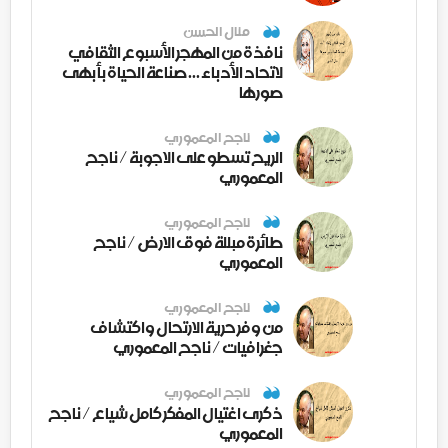
منال الحسن
نافذة من المهجر الأسبوع الثقافي
لاتحاد الأدباء ... صناعة الحياة بأبهى
صورها
ناجح المعموري
الريح تسطو على الاجوبة / ناجح
المعموري
ناجح المعموري
طائرة مبللة فوق الارض / ناجح
المعموري
ناجح المعموري
من وفر حرية الارتحال واكتشاف
جغرافيات / ناجح المعموري
ناجح المعموري
ذكرى اغتيال المفكر كامل شياع / ناجح
المعموري