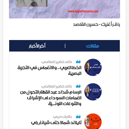
باقٍ أغنيك - حسين القاصد
مقالات
أخر الأخبار
خالد خضير الصالحي
الخط العربي.. والانغماس في التجربة
البصرية
خالد خضير الصالحي
الرسام شدّاد عبد القهّار التحول من
الغمامات السوداء لى الإشراق
والتنوعات اللونــيّة
طارق حربي
تايلاند شمالا حتى شيانغ راي