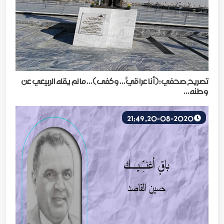
تصريح صحفي:(أنا عراقيٌّ... وكفى)... ما لم يقله الربيعي عن
وطنه...
20-08-2020, 21:49