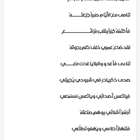
تَنامى معَ الأَيّامِ صَبراً جَرَعتُــــــهُ
فأَكتُمُهُ كِبْراً بِقَلبٍ مُرَقَّــــــــــــــــعِ
لقد ضاعَ عمري خلفَ حُلمٍ رجوتُهُ
تناءى فأعدو والبلايا عَدَت مَعـــــي
صدى ذكرياتٍ في شرودي يُجيرُني
فيا تُعسَ أصدائِي ويا تُعسَ مَسْمَعي
أُرَمِّمُ أشلائي بِوهمٍ صَنَعتُهُ
فتَنهارُ أحلامي ويَهفو تَطلُّعي