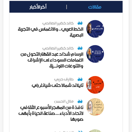
مقالات
أخر الأخبار
خالد خضير الصالحي
الخط العربي.. والانغماس في التجربة
البصرية
خالد خضير الصالحي
الرسام شدّاد عبد القهّار التحول من
الغمامات السوداء لى الإشراق
والتنوعات اللونــيّة
طارق حربي
تايلاند شمالا حتى شيانغ راي
منال الحسن
نافذة من المهجر الأسبوع الثقافي
لاتحاد الأدباء ... صناعة الحياة بأبهى
صورها