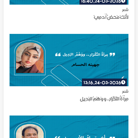
24-03-2026, 16:40
شعر
لأنكَ مَحضُ آدمِيْ
24-03-2026, 13:16
شعر
مِرآةُ التَّكْرَار.. ووَهْمُ البَدِيل