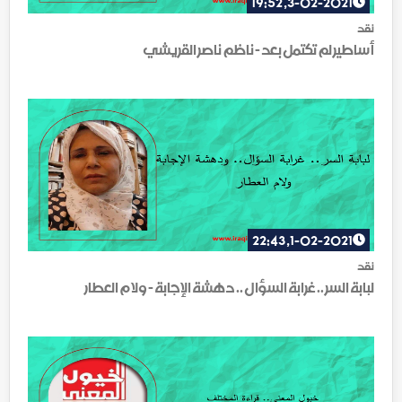
3-02-2021, 19:52
نقد
أساطير لم تكتمل بعد - ناظم ناصر القريشي
1-02-2021, 22:43
نقد
لبابة السر .. غرابة السؤال .. دهشة الإجابة - ولام العطار