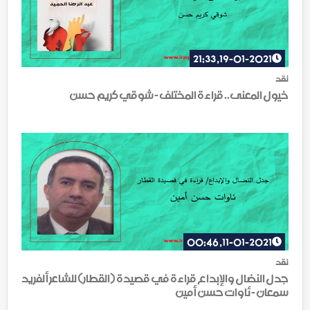
19-01-2021, 21:33
نقد
خيول المعنى.. قراءة المختلف - شوقي كريم حسن
11-01-2021, 00:46
نقد
جدل النضال والإبداع قراءة في قصيدة (القطار) للشاعر ألفريد
سمعان - ئاوات حسن أمين