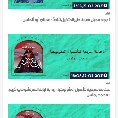
21-02-2021, 12:13
نقد
أجود مجبل في تأطير المتخيل تناصّاً - عدنان أبو أندلس
12-02-2021, 18:06
نقد
دعامة سردية لتأصيل المثولوجيا.. رواية لبابة السر لشوقي كريم
- محمد يونس