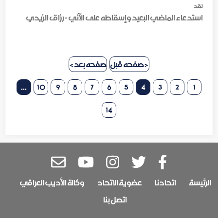
نقد
استدعاء الماضي البعيد وإسقاطه على الآني - رزاق الزيدي
< صفحه قبل
صفحه بعد >
...
10
9
8
7
6
5
4
3
2
1
14
الرئيسة
اتحادنا
عضوية الاتحاد
وكالة الأديب العراقي
اتصل بنا