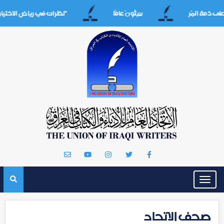
 ذمة المُر
سِتُّونَ عامََا
"نظرات في رياض الاختيارات 
Toggle
navigation
صحف الاتحاد