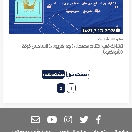
2-10-2025, 14:37
مهرجانات ثقافية
تشارك في افتتاح مهرجان (جواهريون) السادس فرقة
(شولكي)
< صفحه قبل
صفحه بعد >
2
1