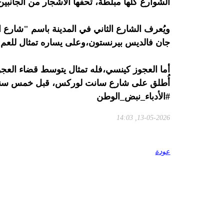
الشوارع كلّها مبلّطة، تحفّها الأشجار من الجانبين
ويُعرف الشارع الثاني في المدينة باسم "شارع الم
جان فالديس بيرنستون،وعلى يساره تمثال للعم 
أما العجوز كينسي،فله تمثال يتوسط قضاء العجوز
أُطلق على شارع سانت لوركس، قبل خمس سنو
#الأدباء_نبض_الوطن
13-05-2026, 14:03
عودة