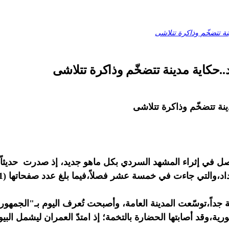
نة تتضخّم وذاكرة تتلاشى
..حكاية مدينة تتضخّم وذاكرة تتلاشى
ينة تتضخّم وذاكرة تتلاشى
في إثراء المشهد السردي بكل ماهو جديد، إذ صدرت حديثاً عن 
والتي جاءت في خمسة عشر فصلاً،فيما بلغ عدد صفحاتها (271) صفحة.
جداً،توسّعت المدينة العامة، وأصبحت تُعرف اليوم بـ"الجمهور
ية،وقد أصابتها الحضارة بالتخمة؛ إذ امتدّ العمران ليشمل الب