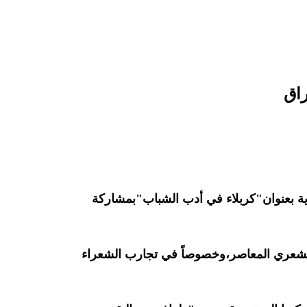
راق
عام للأدباء والكتاب في العراق،اليوم السبت 20 حزيران 2026،أصبوحة شعرية بعنوان"كربلاء في أدب الشباب"بمشاركة
 الشعري المعاصر،وخصوصاً في تجارب الشعراء