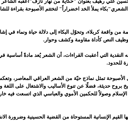
د.حسين علي رهيف بعنوان "حكاية من نهار نازف"أعقبه الشاعر ز
الشعري"بكاء يملأ الخد اخضراراً" لتختتم الأصبوحة بقراءة لل
 من واقعة كربلاء، وتحوّل البكاء إلى دلالة حياة ونماء في إشا
توظيف النص كأداة مقاومة وكشف وحوار.
 النقدية التي أعقبت القراءات، أن الشعر يُعد مادةً أساسية في
ة للحدود.
 الأصبوحة تمثل نماذج حيّة من الشعر العراقي المعاصر، وتعكس
 بروح حديثة، فضلًا عن تنوع الأساليب والاشتغال على اللغة
الإسلام وصولاً للحكمين الأموي والعباسي الذي اتسعت فيه خا
ا القيم الإنسانية المستوحاة من القضية الحسينية وضرورة الان