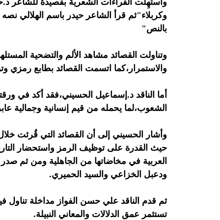
واستُهِلَّت القراءات الشعرية بقصيدة للشاعر 
وكربلاء"ثم قرأ الشاعر حيدر باسم الهلالي نصه 
بالنص"
وتناولت القصائد مشاهد الألم والتضحية المستلهمة
والاستمرار،كما اتسمت القصائد بطابع رمزي و
أما الناقد د.إسماعيل الحسيني،فقد أكد في ورقته
الشعوب،لما يحمله من قيم إنسانية وجمالية عابر
وأشار الحسيني إلى أن القصائد التي قُرئت خلال
حيث القدرة على توظيف الرمز واستحضار التاريخ
العربية في مخاضاتها من الجاهلية ومن ثم صدر 
ودعبل الخزاعي والسيد الحميري.
ثم قدم الناقد علي حسن الفواز مداخلة تناول فيه
تستثمر عمق الدلالات والمعاني النبيلة.