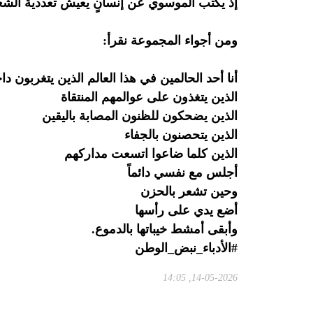
إذ يكتب الموسوي عن إنسانٍ يعيش تعددية الشعو
ومن أجواء المجموعة نقرأ:
أنا أحد الحالمين في هذا العالم الذين يتغربون د
الذين يتغذون على عوالمهم المنتقاة
الذين يضحكون للظنون المصابة باليقين
الذين يتحصنون بالجفاء
الذين كلما ضاعوا اتسعت مداركهم
أجلس مع نفسي دائماً
وحين تشعر بالحزن
أضع يدي على رأسها
وأبقى أمشط خيباتها بالدموع.
#الأدباء_نبض_الوطن
14-05-2026, 14:05