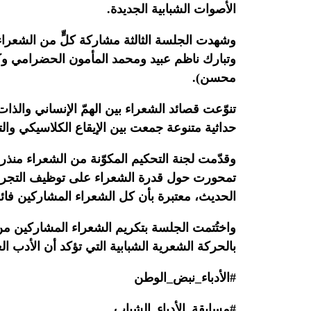
الأصوات الشبابية الجديدة.
وشهدت الجلسة الثالثة مشاركة كلٍّ من الشعر
وتبارك ناظم عبيد ومحمد المأمون الحضرامي 
محسن).
تنوّعت قصائد الشعراء بين الهمّ الإنساني والذا
حداثية متنوعة جمعت بين الإيقاع الكلاسيكي وال
وقدّمت لجنة التحكيم المكوّنة من الشعراء منذر
تمحورت حول قدرة الشعراء على توظيف التجربة 
الحديث، معتبرة بأن كل الشعراء المشاركين فائ
واختُتمت الجلسة بتكريم الشعراء المشاركين من
بالحركة الشعرية الشبابية التي تؤكد أن الأدب ا
#الأدباء_نبض_الوطن
#مسابقة_الأدباء_الشباب