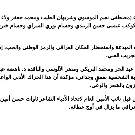
اء (مصطفى نعيم الموسوي وشريهان الطيب ومحمد جعفر ولاء و
وكوكب عيسى حسن الزبيدي وحسام نوري السراي وحسام خيري
ت المبدعة واستحضار المكان العراقي والرمز الوطني والحب، إذ 
تجريب الفني.
 عبد الحر ومحمد البريكي ومضر الآلوسي والناقدة د. ناهضة عب
الشخصية بعمقٍ وجداني، مؤكدة أن هذا الحراك الأدبي الواعي
زون بالشعر والوعي.
 قبل نائب الأمين العام لاتحاد الأدباء الشاعر ئاوات حسن أم
لعراقي ما يزال في أوج عطائه.