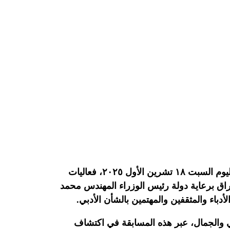
بعد جلستين عامرتين بالشعر والحضور، احتضنت قاعة الجواهري في الاتحاد العام للأدباء والكتاب في العراق، اليوم السبت ١٨ تشرين الأول ٢٠٢٥، فعاليات
لعراق برعاية دولة رئيس الوزراء المهندس محمد
دباء والمثقفين والمهتمين بالشأن الأدبي.
لوعي والجمال، عبر هذه المسابقة في اكتشاف