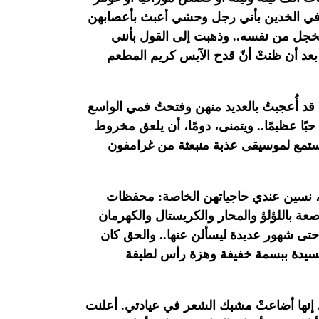
ن في الخدين بأني رجل وحشي أعبث بأعصابهن
ا يخجل من نفسه.. وذهبت إلى القول بأنني
بعد
أن ظنتْ أنّ قدح الآيس كريم المطعم
 قد أُعجبتُ بالعديد منهن وفتحتُ فمي
الواسع
بًا عظيمًا.. ويتمنى، دومًا، أن يلعق مخروط
ستمع لموسيقى عذبة منبعثة من غرامفون
ة، نسين عندي حاجياتهن الخاصة: محفظات
رصعة
باللؤلؤ والمحار والكريستال والكهرمان
 حتى شهور عديدة
ليسألن عنها.. والحق كان
 السيدة ببسمة خفيفة وهزة رأس
لطيفة
 إنها أضاعتْ مشبك الشعر في عيادتي. أعلنت