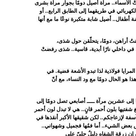
تْ الأسماء.. مرآة أصيل دومًا بجوار مرآة بشرى
كهربائي في طريقهما إلى الطابق الرابع.. أو
ة
أطفال.. أصيل شابة متكبرة نوعًا ما مع أنها
تُ أراهن، دومًا، يتحلّقن حول شذى،
في داخلي نارًا أبدية، قاسية.. شذى رفضتْ
مرايا فولاذية لذا تبدو الأشعة فضية. في
هذا هو الحال دومًا مع ود النساء، مع أنّ
ا إلى عشرين مرآة ـــــ أصابعي تصل دومًا إلى
شفتيها بلون أحمر قانٍ.. هي لا تبدل لون أحمر
آسفة
لإزعاجكم.. لكن شقيقها الأكبر أنقذها في
طس بعض الشيء.. أما
فمُها فجميل وشهواني..
ن إن زرقة الشفاه دليلٌ جليّ على