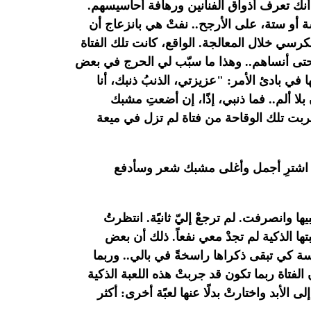
أنك تعرف أذواق الفنانين ورهافة أحاسيسهم.
سة أو ستة، على
الأرجح.. نفتْ هي بانزعاج أن
رسي خلال المعالجة. الواقع، كانت تلك الفتاة
تى أنساهم.. وهذا ما سبّب لي
الحرج في بعض
ا في بادئ الأمر: "عزيزتي، الذنبُ ذنبك، أنا
بلا ألم.. فما ذنبي، إذًا، إن أضعتِ مشبك
بت تلك الوقاحة من فتاة لم تزل في ميعة
، اشترِ أجمل وأغلى مشبك شعر وسأدفع
ا وانصرفت. لم ترجعْ إليّ ثانيًة. انتظرتُ
ها الذكية لم تجدْ معي نفعاً. ذلك أن بعض
ئسة كي
تبقى ذكراها راسخةً في بالي.. وربما
الفتاة ربما تكون قد
جربتْ هذه اللعبة الذكية
الأبد واختارتْ بدلًا عنها لعبًة
أخرى: أكثر