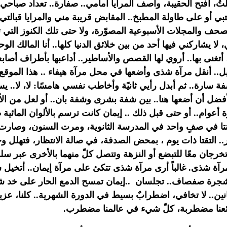
تُ، أفتح الحقيبة، وأصف المرايا أمامي.. صفارة.. تعداد صباحي
بي أو
على طاولة المطبخ.. المقابض قريبة مني والمرايا قبالت
 الصحف والمجلات
الأسبوعية المصوّرة، ولا حتى تلك الكنوز التي
، لا يشاركني فيها أحد من
بين خلائق الدنيا كلها.. أنا المالك ال
 أتغنى بها.. أروي لها
القصص والأساطير.. أداعبها بأطراف أصابع
.. أنقل مرآة شذى وأضعها في محل مرآة هيفاء
..
هذا الموقع
سارة.. ثم أبدل رأيي ثانيًة وأخاطب نفسي هامسًا: لا، لا..
لأفضل أن
أضعها هنا.. بين شفة بشرى وشفة بان.. أو لعل من ال
عوام.. أو حتى قبل ذلك
..
إيمان كانت ترسم بالألوان المائي
تا في صفٍ واحد في المدرسة الثانوية، ومرت
السنون، وصارت كل
.. التقتا ذات يوم ، بمحض الصدفة، في صالة الانتظار، فتهلل
وج
تخرجان معًا للتبضع أو النزهة وتتصل كلّ منهما بالأخرى عبر سلك
رآة
شذى. غالباً أرى مرآة شذى تتكئ على مرآة إيمان.. أتخيل
 شجرة صفصاف.. تجلسان
..
إيمان تمسح الدمع الحار على خد ش
عانين.. لا تخافي، اضطرابٌ بسيط في الدورة
الشهرية.. كلنا، عز
عنا مضطربة، كلّ شيء في عالمنا مضطرب.‏