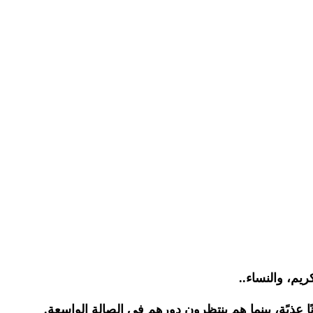
يم، والنساء..‏
عذبًة، بينما هم
ينتظرون دورهم في الصالة الواسعة.‏