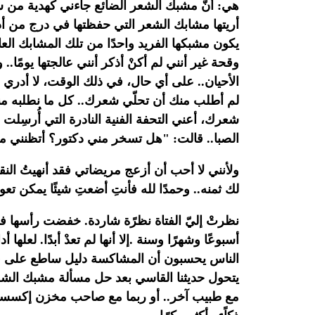
هي: أنّ مشبك الشعر
الضائع جاءني كهدية من شق
أريتها مشابك الشعر التي حفظتها في درج
من أد
يكون مشبكها الفريد واحدًا من تلك المشابك العا
وقحة غير أنني لم أكنْ أذكر أنني عالجتها يومًا.. و
الأحيان.. على أي حال، في ذلك الوقت، لا أدري 
لم
أطلب منك أن تحلّي شعرك.. كل ما نطلبه من
شعرك، أعني التحفة
الفنية النادرة التي أُرسِ
الصبا.. قالت: "هل تسخر مني دكتور؟
أتظنني م
ولأنني لا أحب أن أزعج مريضاتي فقد أنهيتُ الن
لك
ثمنه.. وحمدًا لله فأنتِ أضعتِ شيئًا يمكن تعو
نظرتْ
إليّ الفتاة نظرًة شاردة. خفضت رأسها
أسبوعًا وشهرًا وسنة
.
إلا أنها لم تعدْ أبدًا. لعل
الناس يحسبون أن المشاكسة
دليل ساطع على قو
يتحول حديثنا القاسي بعد حل مسألة مشبك الش
مع طبيب آخر.. أو ربما مع صاحب مخزن إكسسوا