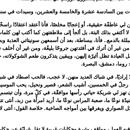
يات بين السادسة عشرة
والخامسة والعشرين، وسيدات في سني ز
 لي عاطفًة حقيقية، أو إعجابًا مخلصًا، فأنا أعتقد اعتقادًا راسخً
لا أكتفي بذلك البتة، بل ألجأ إلى ملاطفتهن كما
أكتب لهن كلماتٍ
للة بالدمع.. فأنا، ببساطة، بعد أن أسمعهن سونيتاتي العذبة
وبع
من غير أن أترك في أفئدتهن جروحًا بليغًة، ومن غير أن أخلف
ل العيادة تظل
أثيرًة إليهن، ويبقين يتذكرون طعم الشوكولاته، ح
روما، دمشق، البصرة.‏
إراديًا، في شباك
العديد منهن. لا عجب، فالحب اصطاد في شباك
، رجلٌ في الخمسين، أشيب الشعر، قصير ونحيل،
يحب الموسيقى
ن تهز لي شريكة حياتي رأسها موافقًة، في كلّ مرة، وأن تبتسم
يدًة نوعًا ما، صعبة المراس نوعًا ما، أريد امرأًة من زبد، أنث
 الصواري ويغرقها بين
أمواجه الصاخبة. خلاصة القول: أنثى لا 
فيه العمل، مواقف
مثيرة وحكايات غريبة لا تقل غرابًة عن حكاي