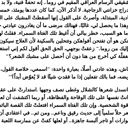
يقي الرسام العراقي المقيم في روما.. إنه تحفةٌ فنية، ولا بد
راج خزانتي الزجاجية. لا أذكر الآن، كما كان عددها يومئذ، خم
دية،
المبتذلة، وأصرتْ على القول إنها أسقطتْ المشبك على الك
هذا ما
يحصل لي، غالبًا، فهنالك مرضى ما أن يغادرون عيادتي ح
ما هو السبب، خطر ببالي
أن أغيظ تلك الفتاة السمراء. فقلتُ له
كن هو أن تفتحن أفواهكن وتتحلين بالسكينة
لأن العلاج سيكون 
لت إليك من روما." زعقتْ بوجهي، الحق الحق أقول لكم إني
استغر
غفلًة كي أخرج من هنا دون أن أحصل على مشبك الشعر؟"‏
قاش، وهذه عادتي
أصلًا، بعبارة واحدة: "اسمعي، خلاصة القول
يضه، فما بالك تفعلين إذا ما فقدتِ
شيئًا قد لا يُعوّض أبداً؟"‏
 فانسدل شعرها كالشلال وغطى نصف وجهها
.
استدارتْ على عقبيه
ها أدانتْ نفسها على تلك الوقاحة والفظاظة، أو ربما
اكتشفت أن لعبت
ة الشخصية. وإن تلك الفتاة السمراء افتعلتْ تلك القصة البا
عر
حلاً سلمياً إلى حديث رقيق وناعم.. ومن ثم.. في اعتقادي أن 
رات أو تاجر
ألبسة جاهزة.. أو لعلها كفتْ عن ممارسة اللعبة إلى 