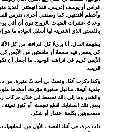
غراس أو يوسف إدريس. فقد اتهمتني العديد منه
وأحطم
أفئدتهن. كما وصفتني أخرى، تدرس الفلس
وعدتُ عشرات الفتيات
بالزواج دون أن أفي بوع
بالفستق الذي اشتريته لها أسفل العيادة ما هو إلا
بطبيعة الحال، أنا بريءٌ كل البراءة، من كل الأق
كي يضعن فيه ملعقةً أو ملعقتين من الآيس كريم.
الآيس
كريم في فراشه الوحيد.. ما أجمل أن تك
قريب.‏
وكما
ذكرت آنفًا، وقعتْ لي أحداثٌ مثيرة. من ذ
جلدية أنيقة، مناديل صغيرة
موّردة، أمشاط ملون
والشذر وما إلى ذلك تسقط في خلال حركات
رؤ
بعض تلك المشابك قطع نفيسة، أو كنوز ثمينة.. ك
مصحوبتين بكلمة اعتذار أو شكر.‏
ذات
مرة، في أثناء النصف الأول من الثمانينيات،