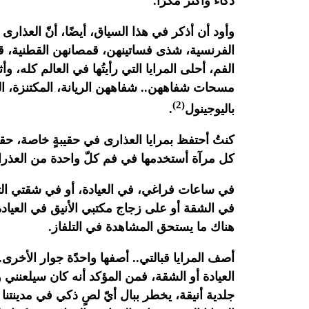
ذكاًء وأكثر مكرًا.‏
وأود
أن أذكر في هذا السياق، أيضًا، أنّ العذار
الفرنسية، شذى فساتينهن،
قمصانهن القطنية، ق
الفم، أحلى المرايا التي رأيتُها في العالم
كله، وأث
مسحات شفاههن.. شفاههن الريانة،
المكتنزة، ا
(2)
باليوجينول
.‏
كنتُ
أحتفظ بمرايا العذارى في حقيبةٍ خاصة، حق
كل مرآة أستخدمها في فم
كلّ واحدة من العذرا
في
ساعات فراغي، في العيادة، أو في شقتي التي
في الشقة أو على زجاج
مكتبي الأنيق في العيادة
هناك ما يستحق المشاهدة في التلفاز.‏
أصف
المرايا قبالتي.. أصفها واحدًة جوار الأخرى
العيادة أو الشقة،
فمن المؤكد أنه كان سيلعنني 
جلدية أنيقة، يخطر ببال أيّ لصٍ ذكي في
مدينتنا