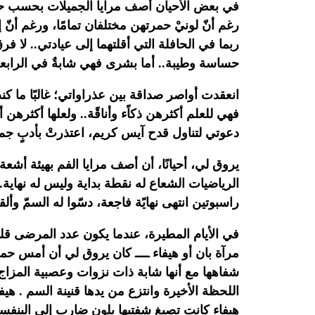
في
بعض الأحيان أصف مرايا الجميلات بحسب حروف
رغم أنّ لونيْ حمرتهن
مختلفان تمامًا، ورغم أنّ 
ربما في الحافلة التي أقلتهما
إلى عيادتي.. لا ف
حساسة وطيبة.. أما بشرى فهي شابةٌ في
الرابع
انعقدت أواصر صداقة بين عذراواتي؛ غالبًا ما كن
فهي
للعلم أكثرهن ذكاًء وأناقًة.. ولعلها أكثرهن أن
دعوتي
لتناول قدح آيس كريم، اعتذرتْ بأدبٍ جم، 
يروق
لي، أحيانًا، أن أصف مرايا الفم بهيئة أ
الرياضيات الشعاع له
نقطة بداية وليس له نهاية.
راسبوتين انتهى نهايًة فاجعة،
دسّوا له السمّ وألقو
في
الأيام المطيرة، عندما يكون عدد المرضى قليل
مرآة بان أو
هيفاء ــــ كان يروق لي أن أمس حمر
شفاهها مع أنها شابة ذات نزوات
وعصبية المزاج.
اللحظة الأخيرة وانتزع من يدها قنينة السم
.
هيفا
هيفاء كانت تصبغ شفتيها بلون ضارب إلى البنفس