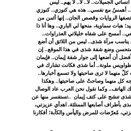
 آنساتي
الجميلات.. لا.. لا.. لا يهم.. ليس
ي.. أهمسُ مع نفسي.. هذه هي
كنوزي.. كنوزي
 تصفها الروايات وقصص الجان.. إنها
أثمن من
وحيد؛ هبات سماوية، منحها لي الباري.. وها
أنا ذا
ي.. أمسح على شفاه خليلاتي العذراوات..
 يناسب مرآة شذى.. ليس من اللائق أن أضع
 يستحسن وضع
شفة شذى في هذا الموقع.. إن
أفضل أن أضعها إلى جوار شفة
إيمان.. فإيمان
ة طواويس ملونة.. أما شذى فكانت تشارك في
ّ منهما لا ترى صاحبتها ولا تسمع أخبارها..
ه كل منهما وصاحتْ على صاحبتها.. وهكذا
 الهاتف.. وكما
نقول نحن العرب عاد الوصال
 شذى تنشج على كتف إيمان
..
تستفسر منها عن
ذى بأطراف أصابعها الممتلئة. اهدأي عزيزتي،
يزتي، مُعرّضات للمرض واليأس والكآبة؛ أفكارنا