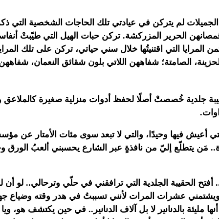
ى الجميلات لم يتركن في عيادتي تلك الحاجات
الشخصية التي ذكر
مصانهن الحرير المزركشة. تركن حبات الهيل التي طيّبتْ أنفا
من المرايا التي اقتنيتُها خلال سني حياتي، تركن على تلك المرايا
لحزينة، الصامتة؛ شفاههن اللاتي بلون شقائق النعمان، شفاههن 
يبة جلدية خُصصتْ أصلًا لحفظ أدوات منزلية
صغيرة كالملاعق و
وات.‏
 أعيش فيها وحيدًا، والتي لا تبعد سوى
مئات الأمتار عن مؤسس
.. مَن يتطلّع إليّ من نافذةٍ عبر الشارع يحسبني ألعبُ الورق
وح
.. أفتح الحقيبة الجلدية التي ترافقني في
حلّي وترحالي.. لو أن 
ويشتمني عشرات المرات لأنني تسببتُ في هدر وقته وضياع
جه
 أنها مليئة بالدنانير لا بل آلاف الدنانير.. في حين يكتشف هو، وي