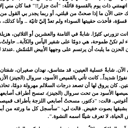
اتهمتني ذات يوم بالقسوة قائلًة: "أنتَ
جزار!!" فما كان مني إلا 
شك حتى الآن ما إذا صحتْ من قبلتي، أو ربما يجدر بي
القول من ص
وًة، فأخذت حقيبتها السوداء ولم تعدْ إليّ ثانيًة .. وأنا كذلك،
ه
نت تزورني كثيرًا. شابةٌ في الثامنة
والعشرين أو الثلاثين، هزيلة ه
 لم تكنْ طموحة، هي دومًا على شفير اليأس
والكآبة.. حاولتُ،
ن الحزن ما يلبث أن يرتسم على وجهها الأبيض المُنمّش
.
عندئذ 
الآن. شابةٌ عسلية العينين، قد متناسق،
نهدان صغيران، شفتان 
نفورًا شديداً.. كانت تأتي بالقميص الأسود، سروال
(الجينز) الأ
تين. كان يروق لها أن تصعد درجات السلالم مهرولة دومًا،
تحاذ
صها الأسود من تحت سروال (الجينز)، تمسح أطراف أصابعها ب
غوتني. قالت:
"دكتور، مسحتُ أصابعي اللزجة بأطراف قميصي، 
ي بشبقها بصوت خفيض. قالت لي: "سأسجل كل ما ورثته
من أبي
لحياة، لا تعرف شيئًا اسمه النشوة.".‏