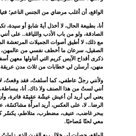
الواقع، أن أغلب مرضاي من الجنس الناعم؛ فت
أنا،
بطبيعة الحال، لا أخذل أيةَ شابةٍ أو سيدة، تكن
الصادقة، ولو
من باب الأدب واللياقة.. على أنني 
مع ذلك، لا أطيق أصوات
الجميلات المرتعشة المب
الصقيل، سرعان ما أخطف نفسي من عالمهن،
ذكرى أقداح الآيس كريم التي أتناولها معهن أسف
منهن، أرسلن لي خطابات من ثلاث مدن عريقة: 
ولأنني رجلٌ عاطفي، كما أسلفتُ، فقد وقعتُ، لا 
أنني
لستُ من هذا الصنف ولا ذاك. أنا، ببساطة
يعني أني أريد أن أعيش عيشًة
عقيمًة فاترة، وأ
الرضا.. لا، على العكس، أريد امرأًة مشاكسًة،
عن
ببحر غاضب، عنيف، مضطرب، متلاطم، يكسّر كل
معي
لحنًا مُصاحبًا.‏
الواقع، حصلت لي خلال ربع القرن الذي زاولتُ 