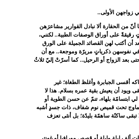
واجهن الأولى..‏
ا أنّ من الحقارة ألا نبادل القوارير مشاعرَهن
 رقيقةً على أوراق الوصفات الطبية.. لكنني،
د أن أكتب لهن القصائد الجميلة على الورق
 في نفوسهن ذكرياتٍ
مريرًة وموجعة.. مع أن
تى بعد الزواج أو الرحيل.. كما
أسرّتْ إليّ ثلاثُ
ه أقسى الجبابرة وأغلظ الطغاة؛ غير
 ويود أن يعيش بقية عمره بسلام. هذا لا
 لي
ابتسامًة بلهاء، تنمّ عن حسن الطوية أو
ى تتماوج تحت قميص نوم
شفاف، ذات جسدٍ أشبه
تبقى ساكنًة ساهمًة بليدًة؛ بل أنثى تعزف
ات ألف ليلة وليلة أو قصص مورافيا أو
غونتر