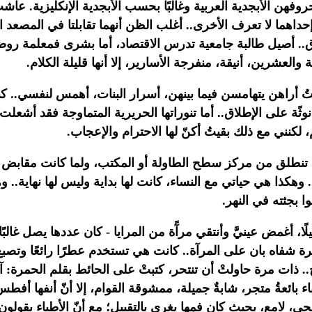
هن الأبجدية العربية وغالبًا بحسب الأبجدية
الإنكليزية. عاش
إحداهما لا تعرف الأخرى.. أغلب الظن أنهما تقابلتا في
المصعد ال
رق.. أصيل طالبة جامعية تدرس الاقتصاد، أما بشرى فمعلمة روض
ة والعشرين، أنيقة، منفرجة الأسارير، إلا أنها قليلة الكلام.‏
تُ أراهن يتهامسن
فيما بينهن، أسرار البنات، أهمس لنفسي.. كن
وثًة على الإطلاق.. أما تنوراتها
الحريرية المتماوجة فقد أشعلت 
لكنني مع ذلك بقيتُ أكنّ لها الاحترام
والإعجاب.‏
شعة تنطلق من مركز سطح الطاولة أو المكتب،
ولما كانت مقابض ال
. وهكذا هي حياتي مع النساء، كانت لها بداية وليس لها
نهاية.. و
ا بجثته في النهر.‏
ًا، أغمض عينيَّ وأنتقي مرآًة من
المرايا - كان عددها يصل غالبً
ة شفاه بان على المرآة.. كانت هي تستخدم عطرًا رائعًا وتصبغ 
. ذات مرة حاولتْ أن تنتحر، كتبتْ على الحائط بقلم الحمرة: 
ء بائعةُ متجر، شابةٌ جميلة، ممشوقة القوام، إلا أنّ أنفها أف
جي، لامع، بحيث
كان فمها يغري بالتقبيل؛ مع أنّ الأطباء يقولو