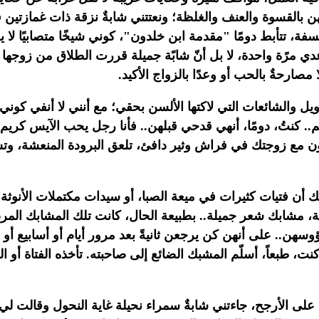
ن بالقسوة والعنف والغلظة؛
ونعتتني شابةٌ نزقة ذات غمازتي
فة، تتأبط دومًا "مقدمة ابن خلدون"، كوني
شيخًا متصابيًا ل
دي مرًة واحدة، لا بل أنّ شابًة جميلة قررت الطلاق من زوجها 
مصارحةٌ بالحب أو وعدًا بالزواج الأكيد.‏
اويل والشائعات التي
لاكتها الألسن بحقي؛ مع أنني لا أنفي كوني
. كنتُ، دومًا، أنهي قدحي
قبلهن.. فأنا رجل يحب الآيس كريم ح
ون مع زوجتك في فراش وثير دافئ، تلعق البرودة
المنعشة، وت
لك أن فتيات كثيرات في ميعة الصبا، أو سيدات
مكتملات الأنوث
ة، مشابك شعر جميلة.. بطبيعة الحال، كانت تلك المشابك الم
وسهن.. على أنهن كن يرجعن ثانيةً بعد مرور أيام أو أسابيع أو
نت، طبعاً،
أسلّم المشبك الضائع إلى صاحبته. تأخذه الفتاة أو
 على الأرجح، جاءتني شابةٌ سمراء نحيلة
غاية النحول وقالت لي