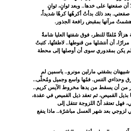
أن صفعتها على خدها.. وبعد ثوانٍ، ثوانٍ
فعتي. بعد ذلك بدأتُ أكرهُها كرهًا شديداً،
شمتُ مرآتها بمقبض رافعة الجذور.‏
زالًا مُلفتًا للنظر، فوق شفتها العليا شامةٌ
 مرارًا، أن أنتشلها من قنوطها.. لاطفتُها، كتبتُ
لم يكن بمقدوري سوى أن أوصلها إلى محطة
شبيهتان بشفتي مارلين مونرو.. ياسمين لم
زرق وحذاءي التنس. فمُها واسع وجميل ومُحلّى..
ر من أن يسقط من يدها مخروط الآيس كريم..
ذيل القميص، ثم تعقد
ذيل القميص في عقدة،
فهل تعتقد أنّ اللزوجة تنتقل إلى
 لزوجي بعد شهر العسل مباشرًة.. ماذا ينفع