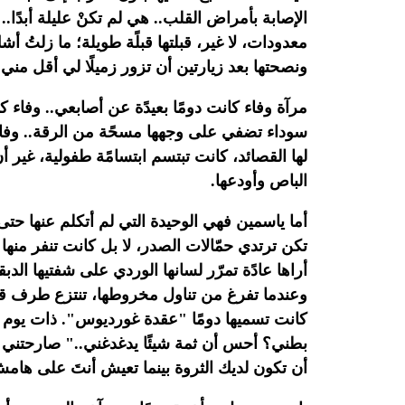
الإصابة
بأمراض القلب.. هي لم تكنْ عليلة أبدًا.. 
معدودات، لا غير،
قبلتها قبلًة طويلة؛ ما زلتُ أ
ونصحتها بعد زيارتين أن تزور زميلًا لي أقل مني قس
مرآة
وفاء كانت دومًا بعيدًة عن أصابعي.. وفاء كا
سوداء
تضفي على وجهها مسحًة من الرقة.. وفاء
لها القصائد،
كانت تبتسم ابتسامًة طفولية، غير أ
الباص وأودعها.‏
أما
ياسمين فهي الوحيدة التي لم أتكلم عنها حتى 
تكن ترتدي حمّالات
الصدر، لا بل كانت تنفر منها 
أراها عادًة تمرّر لسانها
الوردي على شفتيها الدبق
وعندما تفرغ من تناول مخروطها، تنتزع
طرف قمي
كانت تسميها دومًا "عقدة غورديوس". ذات يوم أ
بطني؟
أحس أن ثمة شيئًا يدغدغني.." صارحتن
أن تكون لديك الثروة بينما تعيش
أنتَ على هامش ا