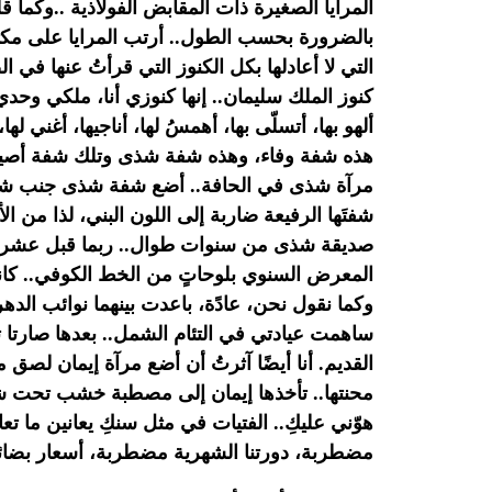
المرايا الصغيرة ذات المقابض الفولاذية
..
وكما قل
بالضرورة بحسب الطول.. أرتب المرايا على مكت
التي لا أعادلها بكل الكنوز التي قرأتُ عنها في
كنوز الملك سليمان.. إنها كنوزي أنا، ملكي وحدي
ألهو بها، أتسلّى بها، أهمسُ لها، أناجيها، أغني لها،
هذه
شفة وفاء، وهذه شفة شذى وتلك شفة أصيل
مرآة شذى في الحافة.. أضع شفة
شذى جنب شفة 
شفتَها الرفيعة ضاربة إلى اللون البني، لذا من ا
صديقة شذى من سنوات طوال.. ربما قبل عشرة أ
المعرض
السنوي بلوحاتٍ من الخط الكوفي.. كان
وكما نقول نحن، عادًة،
باعدت بينهما نوائب الدهر
ساهمت عيادتي في التئام الشمل.. بعدها
صارتا 
القديم. أنا أيضًا آثرتُ أن أضع مرآة إيمان لصق م
محنتها.. تأخذها إيمان إلى مصطبة خشب تحت
هوّني
عليكِ.. الفتيات في مثل سنكِ يعانين ما ت
مضطربة، دورتنا
الشهرية مضطربة، أسعار بضائ